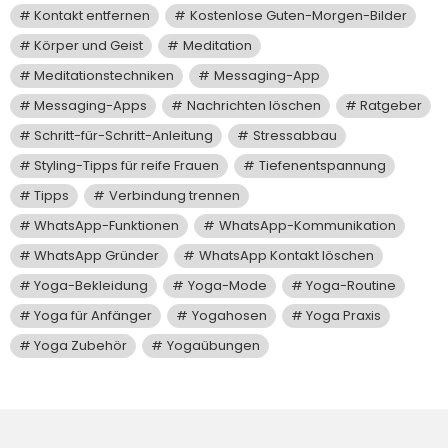
Kontakt entfernen
Kostenlose Guten-Morgen-Bilder
Körper und Geist
Meditation
Meditationstechniken
Messaging-App
Messaging-Apps
Nachrichten löschen
Ratgeber
Schritt-für-Schritt-Anleitung
Stressabbau
Styling-Tipps für reife Frauen
Tiefenentspannung
Tipps
Verbindung trennen
WhatsApp-Funktionen
WhatsApp-Kommunikation
WhatsApp Gründer
WhatsApp Kontakt löschen
Yoga-Bekleidung
Yoga-Mode
Yoga-Routine
Yoga für Anfänger
Yogahosen
Yoga Praxis
Yoga Zubehör
Yogaübungen