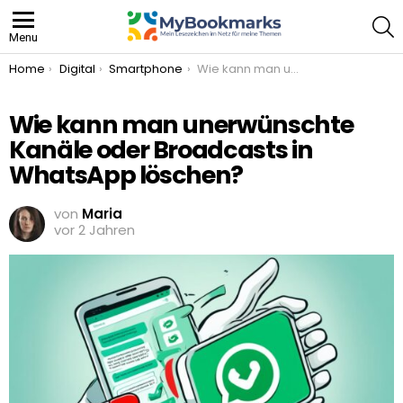
S
Menu
You are here:
Home
Digital
Smartphone
Wie kann man unerwünschte Kanäle oder Broadcasts in WhatsApp löschen?
Wie kann man unerwünschte
Kanäle oder Broadcasts in
WhatsApp löschen?
von
Maria
vor 2 Jahren